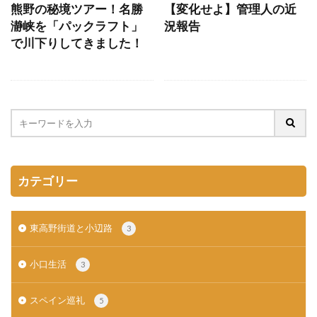
熊野の秘境ツアー！名勝
【変化せよ】管理人の近
瀞峡を「パックラフト」
況報告
で川下りしてきました！
カテゴリー
東高野街道と小辺路
3
小口生活
3
スペイン巡礼
5