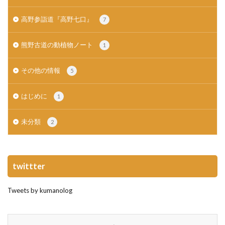
高野参詣道『高野七口』
7
熊野古道の動植物ノート
1
その他の情報
5
はじめに
1
未分類
2
twittter
Tweets by kumanolog