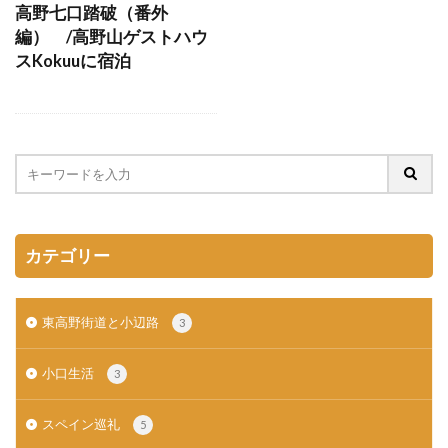
高野七口踏破（番外
編） /高野山ゲストハウ
スKokuuに宿泊
カテゴリー
東高野街道と小辺路
3
小口生活
3
スペイン巡礼
5