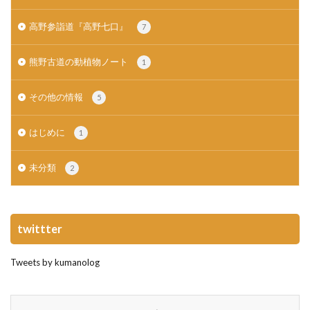
高野参詣道『高野七口』
7
熊野古道の動植物ノート
1
その他の情報
5
はじめに
1
未分類
2
twittter
Tweets by kumanolog