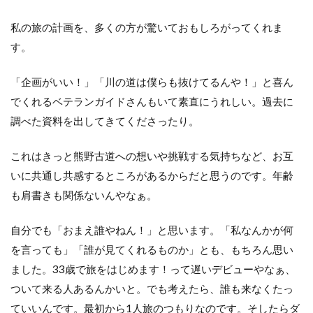
熊
野
私の旅の計画を、多くの方が驚いておもしろがってくれま
古
道
す。
と
の
「企画がいい！」「川の道は僕らも抜けてるんや！」と喜ん
出
会
でくれるベテランガイドさんもいて素直にうれしい。過去に
い
調べた資料を出してきてくださったり。
5
宗教
これはきっと熊野古道への想いや挑戦する気持ちなど、お互
観、
SBNR
いに共通し共感するところがあるからだと思うのです。年齢
も肩書きも関係ないんやなぁ。
6
こ
れ
自分でも「おまえ誰やねん！」と思います。「私なんかが何
か
を言っても」「誰が見てくれるものか」とも、もちろん思い
ら
ました。33歳で旅をはじめます！って遅いデビューやなぁ、
ついて来る人あるんかいと。でも考えたら、誰も来なくたっ
ていいんです。最初から1人旅のつもりなのです。そしたらダ