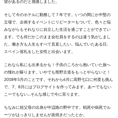
望があるのだと感激しました。
そして今のホテルに勤務して７年です。いつの間にか中堅の
立場で、企画するイベントにリピーターもついて、色々と悩
みながらもそれなりに自立した生活を過ごすことができてい
ます。でも何だかこのまま会社員をするのは違う気がしまし
た。働き方も人生もすべて見直したい。悩んでいたある日、
スペイン巡礼をした女性と出会います。
これなら私にも出来るかも！子供のころから抱いていた旅へ
の憧れが蘇ります。いやでも熊野古道をもっとやらないと！
2018年5月のことです。それから6月に高野七口に何度も挑ん
で、7、8月にはブログサイトを作ってみます。あーでもない
こーでもない…そんな感じで今に至ります。
ちなみに祖父母の出身が中辺路の野中です。戦死や病死でル
ーツがはっきりしませんが炭焼きだったとか。