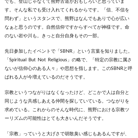
でも、登山じゃなくて熊野古道がおもしろいと思っていま
す。そんな私でも受け入れてくれるからです。「信、不信を
問わず」というスタンスで、熊野はなんでもありで心が広い
なぁと思うのです。自然信仰ですからすべてが神様です。命
のない岩や川も。きっと自分自身もその一部。
先日参加したイベントで「SBNR」という言葉を知りました。
「Spiritual But Not Religious」の略で、「特定の宗教に属さ
ないが信仰心のある人々」や思想を指します。このSBNRと呼
ばれる人が今増えているのだそうです。
宗教というつながりはなくなったけど、どこかで人は自分と
同じような共感しあえる仲間を探していている。つながりを
求めている。これからのそんな時代に、熊野における宗教ツ
ーリズムの可能性はとても大きいんだそうです。
「宗教」っていうと大げさで胡散臭い感じもあるんですが、