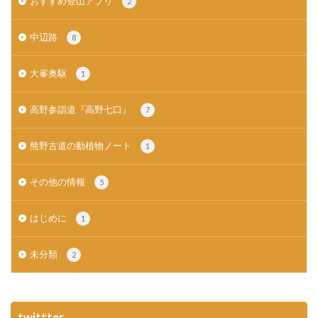
おすすめ登山アプリ
2
中辺路
8
大峯奥駆
1
高野参詣道『高野七口』
7
熊野古道の動植物ノート
1
その他の情報
5
はじめに
1
未分類
2
twittter