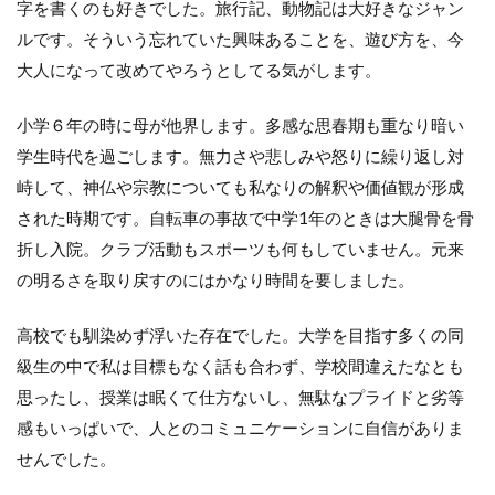
字を書くのも好きでした。旅行記、動物記は大好きなジャン
ルです。そういう忘れていた興味あることを、遊び方を、今
大人になって改めてやろうとしてる気がします。
小学６年の時に母が他界します。多感な思春期も重なり暗い
学生時代を過ごします。無力さや悲しみや怒りに繰り返し対
峙して、神仏や宗教についても私なりの解釈や価値観が形成
された時期です。自転車の事故で中学1年のときは大腿骨を骨
折し入院。クラブ活動もスポーツも何もしていません。元来
の明るさを取り戻すのにはかなり時間を要しました。
高校でも馴染めず浮いた存在でした。大学を目指す多くの同
級生の中で私は目標もなく話も合わず、学校間違えたなとも
思ったし、授業は眠くて仕方ないし、無駄なプライドと劣等
感もいっぱいで、人とのコミュニケーションに自信がありま
せんでした。