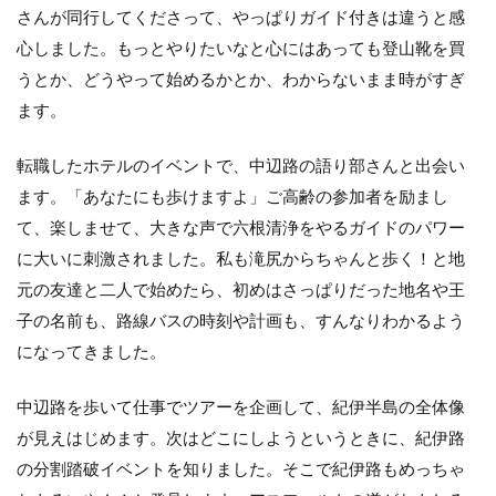
さんが同行してくださって、やっぱりガイド付きは違うと感
心しました。もっとやりたいなと心にはあっても登山靴を買
うとか、どうやって始めるかとか、わからないまま時がすぎ
ます。
転職したホテルのイベントで、中辺路の語り部さんと出会い
ます。「あなたにも歩けますよ」ご高齢の参加者を励まし
て、楽しませて、大きな声で六根清浄をやるガイドのパワー
に大いに刺激されました。私も滝尻からちゃんと歩く！と地
元の友達と二人で始めたら、初めはさっぱりだった地名や王
子の名前も、路線バスの時刻や計画も、すんなりわかるよう
になってきました。
中辺路を歩いて仕事でツアーを企画して、紀伊半島の全体像
が見えはじめます。次はどこにしようというときに、紀伊路
の分割踏破イベントを知りました。そこで紀伊路もめっちゃ