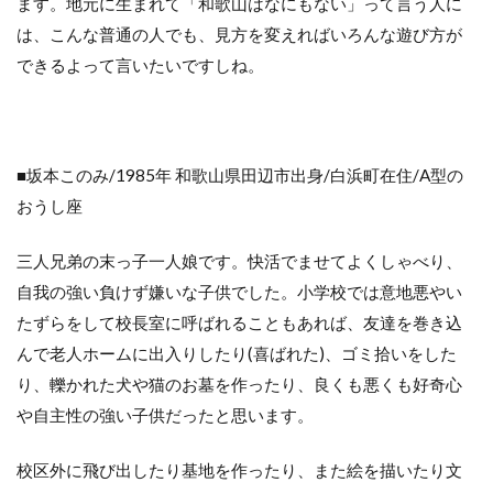
ます。地元に生まれて「和歌山はなにもない」って言う人に
は、こんな普通の人でも、見方を変えればいろんな遊び方が
できるよって言いたいですしね。
■坂本このみ/1985年 和歌山県田辺市出身/白浜町在住/A型の
おうし座
三人兄弟の末っ子一人娘です。快活でませてよくしゃべり、
自我の強い負けず嫌いな子供でした。小学校では意地悪やい
たずらをして校長室に呼ばれることもあれば、友達を巻き込
んで老人ホームに出入りしたり(喜ばれた)、ゴミ拾いをした
り、轢かれた犬や猫のお墓を作ったり、良くも悪くも好奇心
や自主性の強い子供だったと思います。
校区外に飛び出したり基地を作ったり、また絵を描いたり文