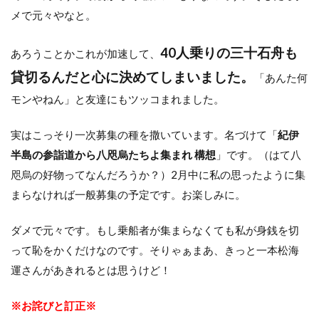
メで元々やなと。
40人乗りの三十石舟も
あろうことかこれが加速して、
貸切るんだと心に決めてしまいました。
「あんた何
モンやねん」と友達にもツッコまれました。
実はこっそり一次募集の種を撒いています。名づけて「
紀伊
半島の参詣道から八咫烏たちよ集まれ 構想
」です。（はて八
咫烏の好物ってなんだろうか？）2月中に私の思ったように集
まらなければ一般募集の予定です。お楽しみに。
ダメで元々です。もし乗船者が集まらなくても私が身銭を切
って恥をかくだけなのです。そりゃぁまあ、きっと一本松海
運さんがあきれるとは思うけど！
※お詫びと訂正※