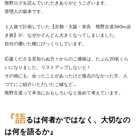
熊野ログを読んでいただきありがとうございます。
『語
管理人の坂本です。
るは
何者
かで
１人旅で計画していた【京都・大阪・奈良 熊野古道360㎞歩
はな
く、
き旅】が、なぜかどんどん大きくなってしまいました。
大切
自分の撒いた種にびっくりしています。
なの
は何
を語
応援くださる見知らぬ方々からのご連絡は、たぶん20名くら
る
いになりました。リストアップしないと！
か』
その他にも、会ったことがあったけど接点のなかった方、人
3
づてにご紹介いただいたご縁など…
生
い
熊野古道って本当におもしろいなと改めて考えています。
立
ち
や
『語
経
るは何者かではなく、大切なの
歴
は何を語るか』
4