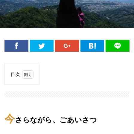
目次
1
今さ
らな
が
ら、
ごあ
今
いさ
さらながら、ごあいさつ
つ
2