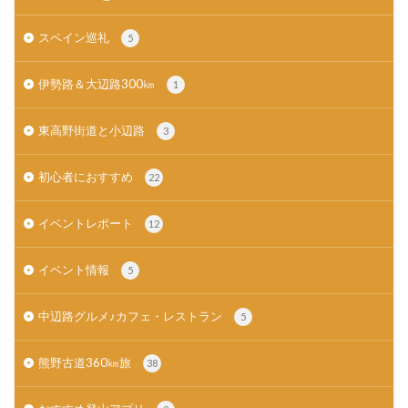
スペイン巡礼
5
伊勢路＆大辺路300㎞
1
東高野街道と小辺路
3
初心者におすすめ
22
イベントレポート
12
イベント情報
5
中辺路グルメ♪カフェ・レストラン
5
熊野古道360㎞旅
38