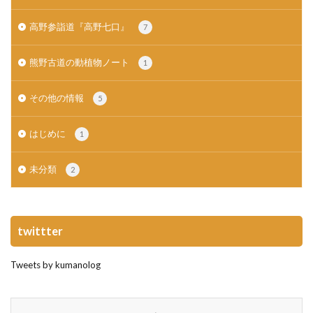
高野参詣道『高野七口』
7
熊野古道の動植物ノート
1
その他の情報
5
はじめに
1
未分類
2
twittter
Tweets by kumanolog