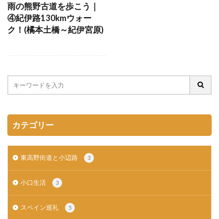
雨の熊野古道を歩こう｜
④紀伊路130kmウォー
ク！(橘本土橋～紀伊宮原)
カテゴリー
東高野街道と小辺路
3
小口生活
3
スペイン巡礼
5