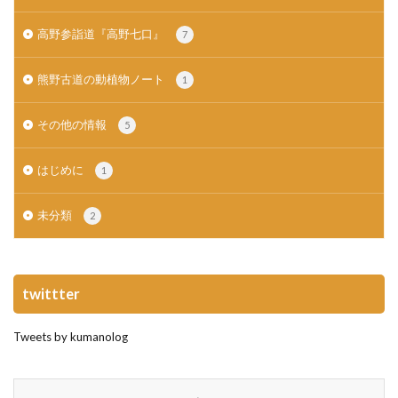
高野参詣道『高野七口』
7
熊野古道の動植物ノート
1
その他の情報
5
はじめに
1
未分類
2
twittter
Tweets by kumanolog