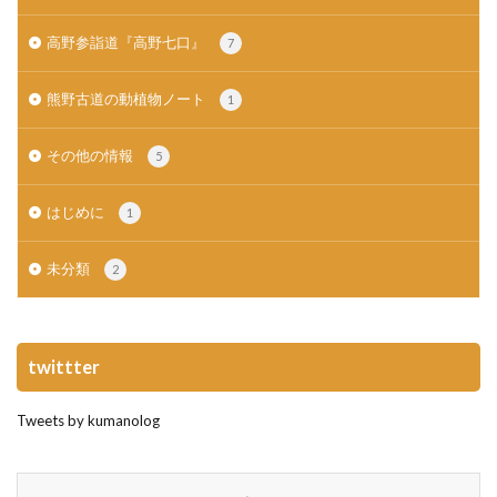
高野参詣道『高野七口』
7
熊野古道の動植物ノート
1
その他の情報
5
はじめに
1
未分類
2
twittter
Tweets by kumanolog