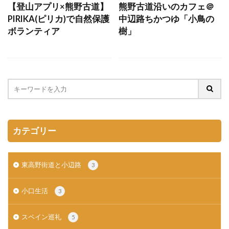
【登山アプリ×熊野古道】
熊野古道沿いのカフェ＠
PIRIKA(ピリカ)で自然保護
中辺路ちかつゆ「小鳥の
ボランティア
樹」
カテゴリー
東高野街道と小辺路
3
小口生活
3
スペイン巡礼
5