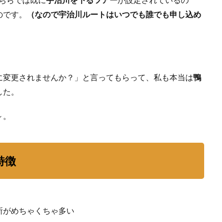
徴
のです。
（なので宇治川ルートはいつでも誰でも申し込め
1.2
鴨川
ルー
ト
スタ
ート
に変更されませんか？」と言ってもらって、私も本当は
鴨
地点
した。
の特
徴
～。
2
浅
瀬
か
特徴
ら
は
じ
ま
る
所がめちゃくちゃ多い
鴨