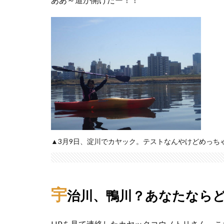
▲3月9日、淀川でカヤック。テストなんやけどめっち
宇
治川、鴨川？あなたなら
HPを見て連絡したカヤックコウノトリさん。こ