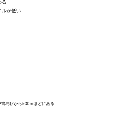
める
川
の
ドルが低い
大
き
な
壁
3
鴨川
も宇
治川
も、
ルー
トに
はち
がい
ない
書島駅から500ｍほどにある
4
当日
の予
定