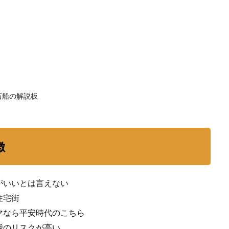
は？
5
伏見
をも
っと
知り
た
い！
石船の解説板
徴
がいいとは言えない
住宅街
マなら平安時代のこちら
我のリスクが高い