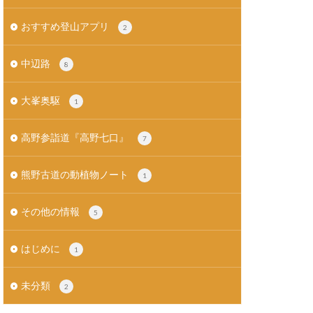
おすすめ登山アプリ
2
中辺路
8
大峯奥駆
1
高野参詣道『高野七口』
7
熊野古道の動植物ノート
1
その他の情報
5
はじめに
1
未分類
2