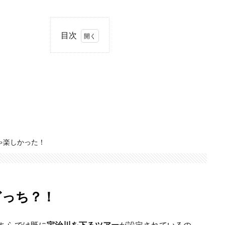
目次
1
宇
治川、
鴨川？
あなた
ならど
っ
ち？！
1.1
ゃ楽しかった！
宇治
川ル
ー
ト
スタ
どっち？！
ート
地点
の特
ちらでは既に
宇治川を下るツアー
が設定されているの