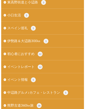
東高野街道と小辺路
3
小口生活
3
スペイン巡礼
5
伊勢路＆大辺路300㎞
1
初心者におすすめ
22
イベントレポート
12
イベント情報
5
中辺路グルメ♪カフェ・レストラン
5
熊野古道360㎞旅
38