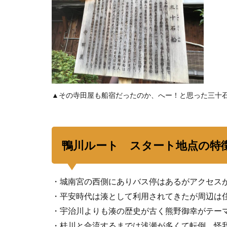
▲その寺田屋も船宿だったのか、へー！と思った三十
鴨川ルート スタート地点の特
・城南宮の西側にありバス停はあるがアクセス
・平安時代は湊として利用されてきたが周辺は
・宇治川よりも湊の歴史が古く熊野御幸がテー
・桂川と合流するまでは浅瀬が多くて転倒、怪